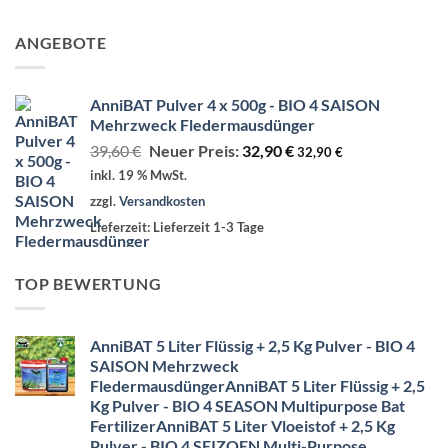
ANGEBOTE
AnniBAT Pulver 4 x 500g - BIO 4 SAISON
Mehrzweck Fledermausdünger
Ursprünglicher
Aktueller
39,60
€
Neuer Preis:
32,90
€
32,90
€
Preis
Preis
inkl. 19 % MwSt.
war:
ist:
zzgl.
Versandkosten
39,60 €
32,90 €.
Lieferzeit:
Lieferzeit 1-3 Tage
TOP BEWERTUNG
AnniBAT 5 Liter Flüssig + 2,5 Kg Pulver - BIO 4
SAISON Mehrzweck
Fledermausdünger
AnniBAT 5 Liter Flüssig + 2,5
Kg Pulver - BIO 4 SEASON Multipurpose Bat
Fertilizer
AnniBAT 5 Liter Vloeistof + 2,5 Kg
Pulver - BIO 4 SEIZOEN Multi-Purpose