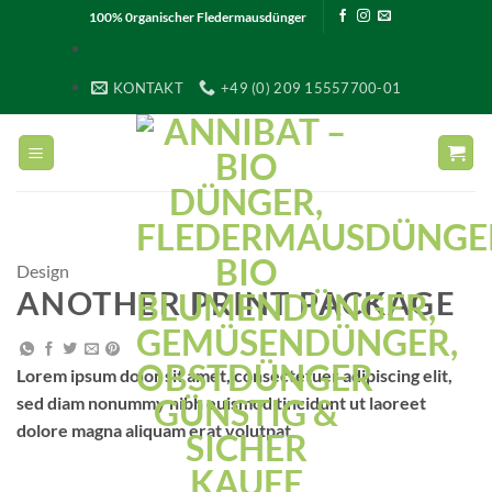
Zum
100% 0rganischer
Fledermausdünger
Inhalt
springen
KONTAKT
+49 (0) 209 15557700-01
Design
ANOTHER PRINT PACKAGE
Lorem ipsum dolor sit amet, consectetuer adipiscing elit,
sed diam nonummy nibh euismod tincidunt ut laoreet
dolore magna aliquam erat volutpat.