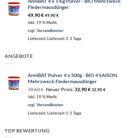
AnniBAT 4 x 1 Kg Pulver - BIO Mehrzweck
Fledermausdünger
49,90
€
49,90
€
inkl. 19 % MwSt.
zzgl.
Versandkosten
Lieferzeit:
Lieferzeit 1-3 Tage
ANGEBOTE
AnniBAT Pulver 4 x 500g - BIO 4 SAISON
Mehrzweck Fledermausdünger
Ursprünglicher
Aktueller
39,60
€
Neuer Preis:
32,90
€
32,90
€
Preis
Preis
inkl. 19 % MwSt.
war:
ist:
zzgl.
Versandkosten
39,60 €
32,90 €.
Lieferzeit:
Lieferzeit 1-3 Tage
TOP BEWERTUNG