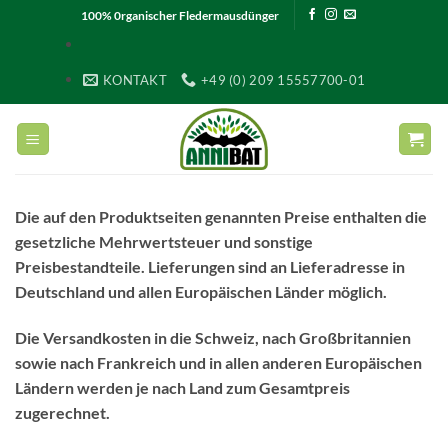
Zum
100% 0rganischer
Fledermausdünger
Inhalt
springen
KONTAKT
+49 (0) 209 15557700-01
Die auf den Produktseiten genannten Preise enthalten die
gesetzliche Mehrwertsteuer und sonstige
Preisbestandteile. Lieferungen sind an Lieferadresse in
Deutschland und allen Europäischen Länder möglich.
Die Versandkosten in die Schweiz, nach Großbritannien
sowie nach Frankreich und in allen anderen Europäischen
Ländern werden je nach Land zum Gesamtpreis
zugerechnet.