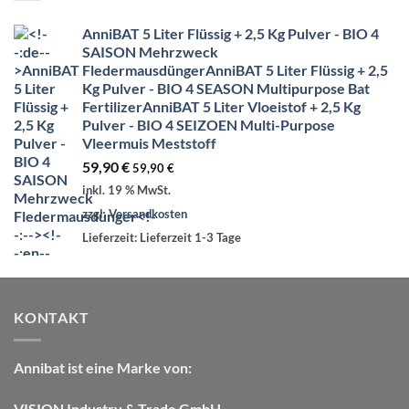
AnniBAT 5 Liter Flüssig + 2,5 Kg Pulver - BIO 4
SAISON Mehrzweck
Fledermausdünger
AnniBAT 5 Liter Flüssig + 2,5
Kg Pulver - BIO 4 SEASON Multipurpose Bat
Fertilizer
AnniBAT 5 Liter Vloeistof + 2,5 Kg
Pulver - BIO 4 SEIZOEN Multi-Purpose
Vleermuis Meststoff
59,90
€
59,90
€
inkl. 19 % MwSt.
zzgl.
Versandkosten
Lieferzeit:
Lieferzeit 1-3 Tage
KONTAKT
Annibat
ist eine Marke von:
VISION Industry & Trade GmbH